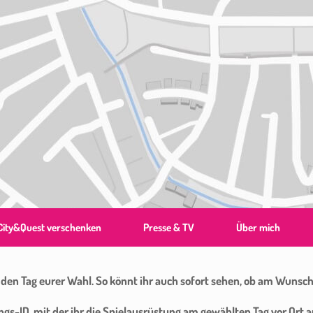
City&Quest verschenken
Presse & TV
Über mich
r den Tag eurer Wahl. So könnt ihr auch sofort sehen, ob am Wunscht
ngs-ID, mit der ihr die Spielausrüstung am gewählten Tag vor Ort a