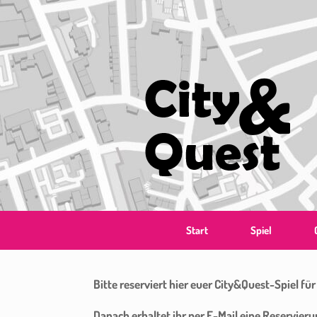
Zum
Inhalt
springen
Start
Spiel
Bitte reserviert hier euer City&Quest-Spiel fü
Danach erhaltet ihr per E-Mail eine Reservieru