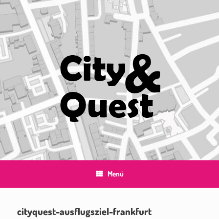
Zum
Inhalt
springen
Menü
cityquest-ausflugsziel-frankfurt