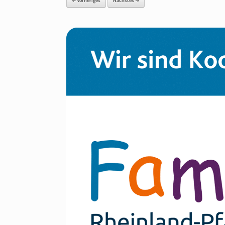
← Vorheriges
Nächstes →