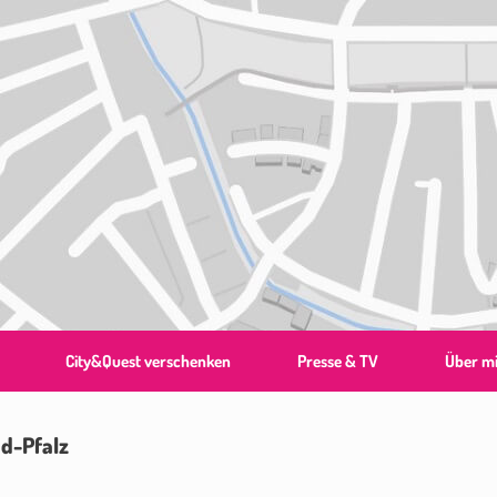
City&Quest verschenken
Presse & TV
Über m
nd-Pfalz