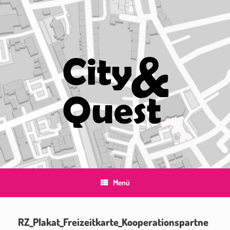
Zum
Inhalt
springen
Menü
RZ_Plakat_Freizeitkarte_Kooperationspartne