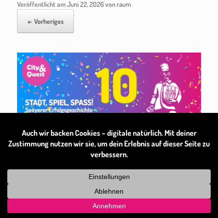
Veröffentlicht am
Juni 22, 2026
von
raum
← Vorheriges
Theme by
SiteOrigin