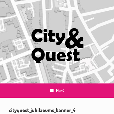
Zum
Inhalt
springen
Menü
cityquest_jubilaeums_banner_4