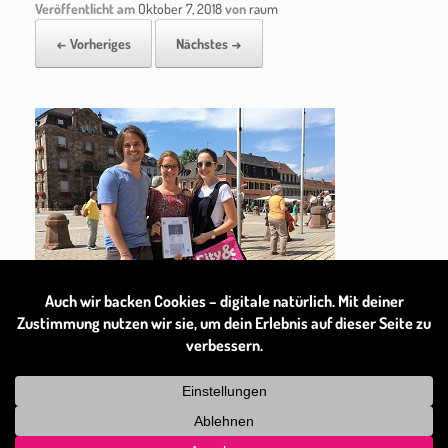
Veröffentlicht am
Oktober 7, 2018
von
raum
← Vorheriges
Nächstes →
Theme by
SiteOrigin