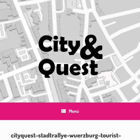
Zum
Inhalt
springen
Menü
cityquest-stadtrallye-wuerzburg-tourist-